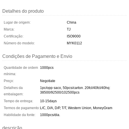
Detalhes do produto
Lugar de origem:
China
Marca:
TJ
Certificação:
ISO9000
Número do modelo:
MYK0112
Condições de Pagamento e Envio
Quantidade de ordem
1000pcs
mínima:
Preço:
Negotiate
Detalhes da
1pc/opp saco, 50pcs/carton. 20fcl/40fcl/40hq:
38500/92500/102500pcs
embalagem:
Tempo de entrega:
10-15days
Termos de pagamento:
L/C, D/A, D/P, T/T, Western Union, MoneyGram
Habilidade da fonte:
1000pcs/dia.
descrição