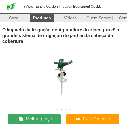
YuYao TianJia Garden Irrigation Equipment Co.,Ltd.
Casa
Produtos
Vídeos
Quem Somos
Con
O impacto da irrigação de Agirculture do zinco provê o
grande sistema de irrigação do jardim da cabeça da
cobertura
Melhor preço
Fale Conosco