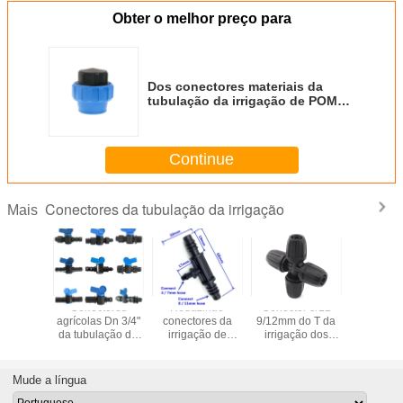
Obter o melhor preço para
Dos conectores materiais da
tubulação da irrigação de POM
tomada rápida da extremidade do
acoplamento 25mm
Continue
Conectores da tubulação da irrigação
Mais
tores
Conectores
Reduzindo
Conector 8/11
Conecto
ados de
agrícolas Dn 3/4"
conectores da
9/12mm do T da
válvula pl
amento
da tubulação da
irrigação de
irrigação dos
da irriga
ados
irrigação do
gotejamento do
conectores da
jardim 
sais da
jardim para a
conector de Barb
irrigação da
homem
ção da
tubulação
do T 3/8 de
mangueira de
interruptor
Mude a língua
ão para
polegada - 1/4 de
jardim micro
da mangu
lação
polegada
linha f