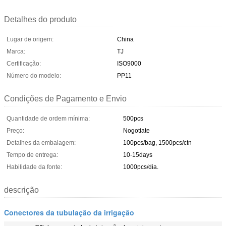
Detalhes do produto
Lugar de origem:
China
Marca:
TJ
Certificação:
ISO9000
Número do modelo:
PP11
Condições de Pagamento e Envio
Quantidade de ordem mínima:
500pcs
Preço:
Nogotiate
Detalhes da embalagem:
100pcs/bag, 1500pcs/ctn
Tempo de entrega:
10-15days
Habilidade da fonte:
1000pcs/dia.
descrição
Conectores da tubulação da irrigação