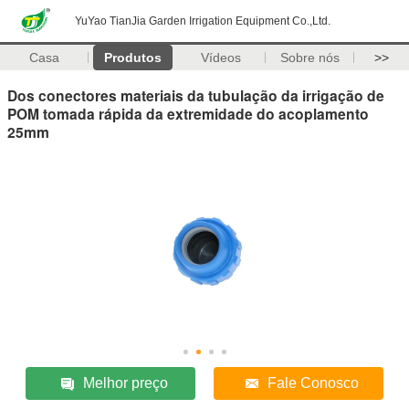
YuYao TianJia Garden Irrigation Equipment Co.,Ltd.
Casa
Produtos
Vídeos
Sobre nós
>>
Dos conectores materiais da tubulação da irrigação de
POM tomada rápida da extremidade do acoplamento
25mm
Melhor preço
Fale Conosco