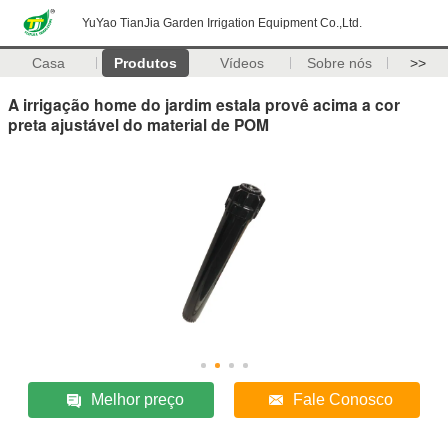
YuYao TianJia Garden Irrigation Equipment Co.,Ltd.
Casa
Produtos
Vídeos
Sobre nós
>>
A irrigação home do jardim estala provê acima a cor
preta ajustável do material de POM
Melhor preço
Fale Conosco