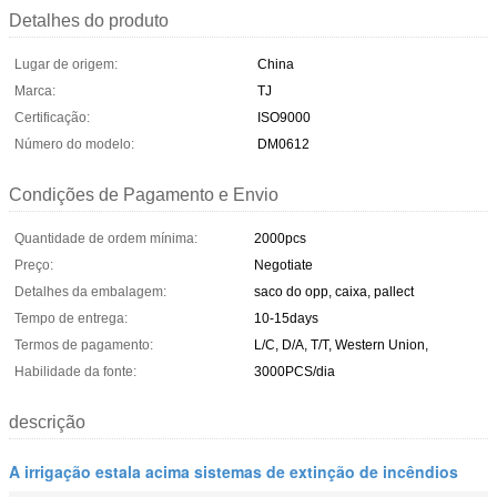
Detalhes do produto
Lugar de origem:
China
Marca:
TJ
Certificação:
ISO9000
Número do modelo:
DM0612
Condições de Pagamento e Envio
Quantidade de ordem mínima:
2000pcs
Preço:
Negotiate
Detalhes da embalagem:
saco do opp, caixa, pallect
Tempo de entrega:
10-15days
Termos de pagamento:
L/C, D/A, T/T, Western Union,
Habilidade da fonte:
3000PCS/dia
descrição
A irrigação estala acima sistemas de extinção de incêndios