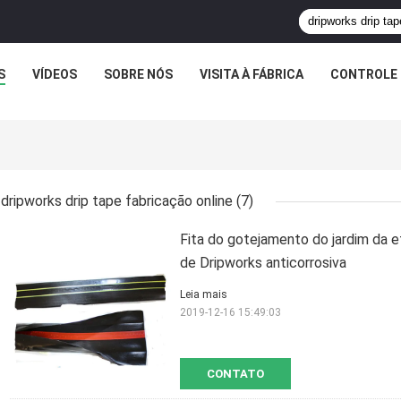
S
VÍDEOS
SOBRE NÓS
VISITA À FÁBRICA
CONTROLE 
dripworks drip tape fabricação online
(7)
Fita do gotejamento do jardim da 
de Dripworks anticorrosiva
Leia mais
2019-12-16 15:49:03
CONTATO