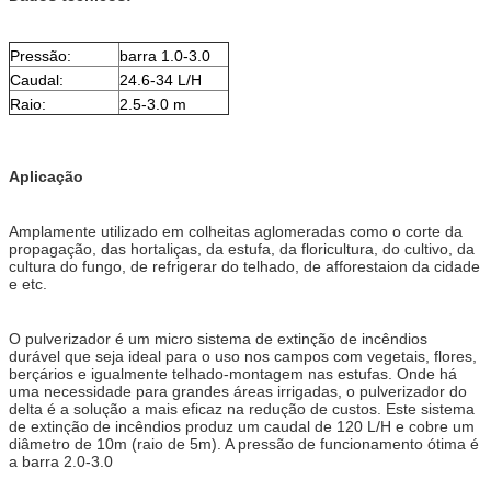
Pressão:
barra 1.0-3.0
Caudal:
24.6-34 L/H
Raio:
2.5-3.0 m
Aplicação
Amplamente utilizado em colheitas aglomeradas como o corte da
propagação, das hortaliças, da estufa, da floricultura, do cultivo, da
cultura do fungo, de refrigerar do telhado, de afforestaion da cidade
e etc.
O pulverizador é um micro sistema de extinção de incêndios
durável que seja ideal para o uso nos campos com vegetais, flores,
berçários e igualmente telhado-montagem nas estufas. Onde há
uma necessidade para grandes áreas irrigadas, o pulverizador do
delta é a solução a mais eficaz na redução de custos. Este sistema
de extinção de incêndios produz um caudal de 120 L/H e cobre um
diâmetro de 10m (raio de 5m). A pressão de funcionamento ótima é
a barra 2.0-3.0