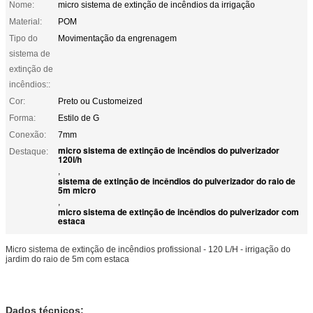
Nome:
micro sistema de extinção de incêndios da irrigação
Material:
POM
Tipo do
Movimentação da engrenagem
sistema de
extinção de
incêndios::
Cor:
Preto ou Customeized
Forma:
Estilo de G
Conexão:
7mm
micro sistema de extinção de incêndios do pulverizador
Destaque:
120l/h
,
sistema de extinção de incêndios do pulverizador do raio de
5m micro
,
micro sistema de extinção de incêndios do pulverizador com
estaca
Micro sistema de extinção de incêndios profissional - 120 L/H - irrigação do
jardim do raio de 5m com estaca
Dados técnicos: