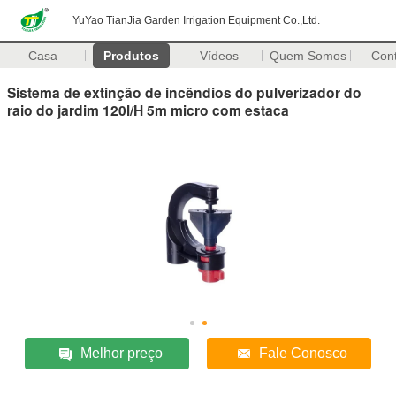
YuYao TianJia Garden Irrigation Equipment Co.,Ltd.
Casa
Produtos
Vídeos
Quem Somos
Con
Sistema de extinção de incêndios do pulverizador do
raio do jardim 120l/H 5m micro com estaca
Melhor preço
Fale Conosco