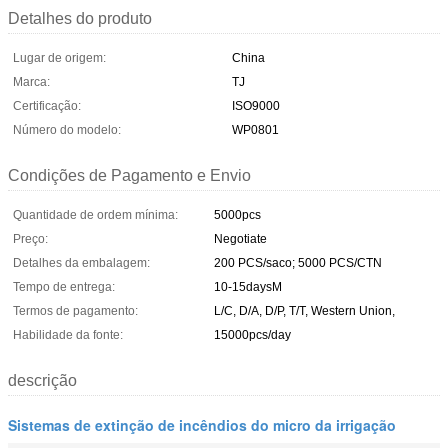
Detalhes do produto
Lugar de origem:
China
Marca:
TJ
Certificação:
ISO9000
Número do modelo:
WP0801
Condições de Pagamento e Envio
Quantidade de ordem mínima:
5000pcs
Preço:
Negotiate
Detalhes da embalagem:
200 PCS/saco; 5000 PCS/CTN
Tempo de entrega:
10-15daysM
Termos de pagamento:
L/C, D/A, D/P, T/T, Western Union,
Habilidade da fonte:
15000pcs/day
descrição
Sistemas de extinção de incêndios do micro da irrigação