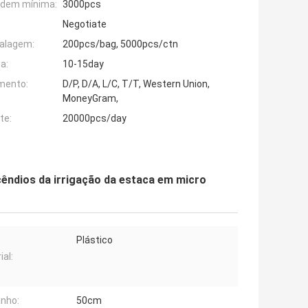
rdem mínima:
3000pcs
Negotiate
alagem:
200pcs/bag, 5000pcs/ctn
a:
10-15day
mento:
D/P, D/A, L/C, T/T, Western Union,
MoneyGram,
te:
20000pcs/day
cêndios da irrigação da estaca em micro
Plástico
ial:
nho:
50cm