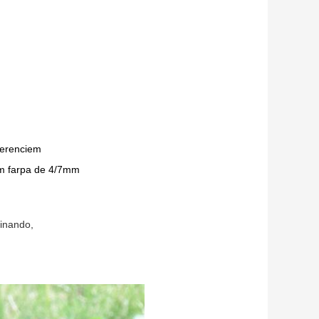
gerenciem
m farpa de 4/7mm
dinando,