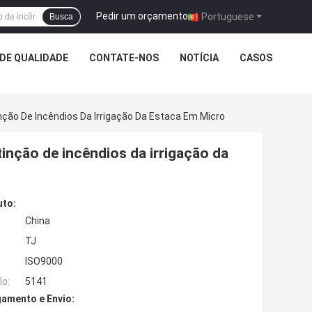
Pedir um orçamento
|
Portuguese
Busca
DE QUALIDADE
CONTATE-NOS
NOTÍCIA
CASOS
nção De Incêndios Da Irrigação Da Estaca Em Micro
inção de incêndios da irrigação da
uto:
China
TJ
ISO9000
o:
5141
amento e Envio: