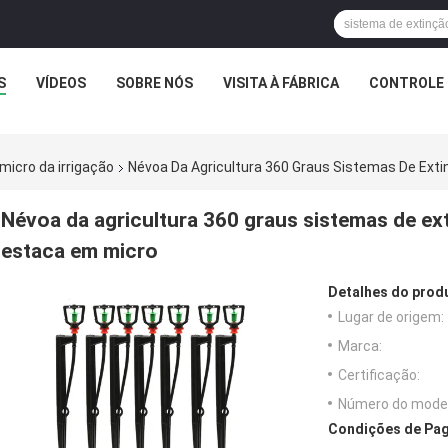
S
VÍDEOS
SOBRE NÓS
VISITA À FÁBRICA
CONTROLE 
micro da irrigação
Névoa Da Agricultura 360 Graus Sistemas De Exti
Névoa da agricultura 360 graus sistemas de ext
estaca em micro
Detalhes do prod
Lugar de origem:
Marca:
Certificação:
Número do model
Condições de Pag