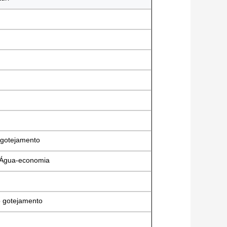
 gotejamento
a Água-economia
o gotejamento