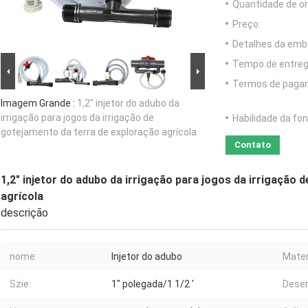
Quantidade de o
Preço:
Detalhes da emb
Tempo de entreg
Termos de paga
Imagem Grande :
1,2" injetor do adubo da
irrigação para jogos da irrigação de
Habilidade da fon
gotejamento da terra de exploração agrícola
Contato
1,2" injetor do adubo da irrigação para jogos da irrigação
agrícola
descrição
nome:
Injetor do adubo
Mater
Szie:
1" polegada/1 1/2 '
Dese