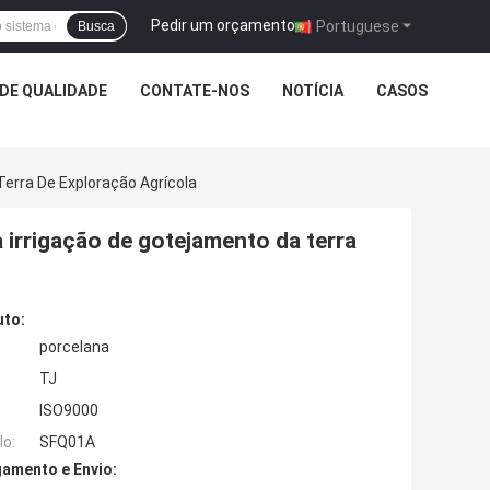
Pedir um orçamento
|
Portuguese
Busca
DE QUALIDADE
CONTATE-NOS
NOTÍCIA
CASOS
Terra De Exploração Agrícola
a irrigação de gotejamento da terra
uto:
porcelana
TJ
ISO9000
o:
SFQ01A
amento e Envio: