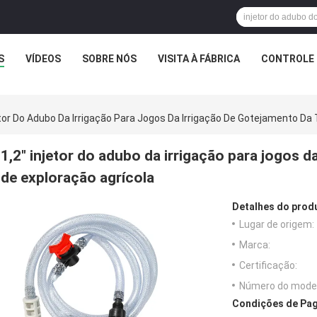
S
VÍDEOS
SOBRE NÓS
VISITA À FÁBRICA
CONTROLE 
etor Do Adubo Da Irrigação Para Jogos Da Irrigação De Gotejamento Da 
1,2" injetor do adubo da irrigação para jogos d
de exploração agrícola
Detalhes do prod
Lugar de origem:
Marca:
Certificação:
Número do model
Condições de Pag