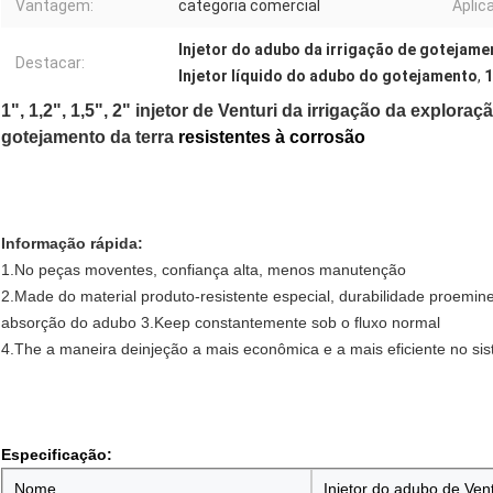
Vantagem:
categoria comercial
Aplic
Injetor do adubo da irrigação de gotejame
Destacar:
Injetor líquido do adubo do gotejamento
,
1
1", 1,2", 1,5", 2"
injetor de Venturi da irrigação da exploraç
gotejamento da terra
resistentes à corrosão
Informação rápida:
1.No peças moventes, confiança alta, menos manutenção
2.Made do material produto-resistente especial, durabilidade proemin
absorção do adubo 3.Keep constantemente sob o fluxo normal
4.The a maneira deinjeção a mais econômica e a mais eficiente no sis
Especificação:
Nome
Injetor do adubo de Vent