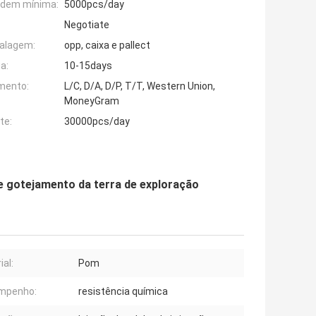
rdem mínima:
5000pcs/day
Negotiate
alagem:
opp, caixa e pallect
a:
10-15days
mento:
L/C, D/A, D/P, T/T, Western Union,
MoneyGram
te:
30000pcs/day
 de gotejamento da terra de exploração
ial:
Pom
mpenho:
resistência química