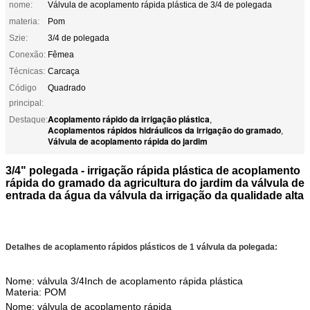
nome:
Válvula de acoplamento rápida plástica de 3/4 de polegada
materia:
Pom
Szie:
3/4 de polegada
Conexão:
Fêmea
Técnicas:
Carcaça
Código
Quadrado
principal:
Acoplamento rápido da irrigação plástica
Destaque:
,
Acoplamentos rápidos hidráulicos da irrigação do gramado
,
Válvula de acoplamento rápida do jardim
3/4" polegada - irrigação
rápida plástica de acoplamento
rápida do
gramado
da
agricultura
do
jardim
da válvula de
entrada da água
da
válvula
da
irrigação
da
qualidade
alta
Detalhes de acoplamento rápidos plásticos de 1 válvula da polegada:
Nome: válvula 3/4Inch de acoplamento rápida plástica
Materia: POM
Nome:
válvula de acoplamento rápida