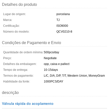
Detalhes do produto
Lugar de origem:
porcelana
Marca:
TJ
Certificação:
ISO9000
Número do modelo:
QCV0210-8
Condições de Pagamento e Envio
Quantidade de ordem mínima:
500pcs/day
Preço:
Negotiate
Detalhes da embalagem:
opp, caixa e pallect
Tempo de entrega:
10-15days
Termos de pagamento:
L/C, D/A, D/P, T/T, Western Union, MoneyGram
Habilidade da fonte:
1000PCS/DAY
descrição
Válvula rápida do acoplamento