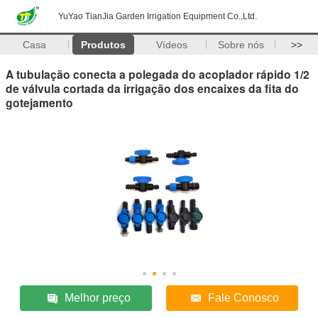
YuYao TianJia Garden Irrigation Equipment Co.,Ltd.
Casa
Produtos
Vídeos
Sobre nós
>>
A tubulação conecta a polegada do acoplador rápido 1/2
de válvula cortada da irrigação dos encaixes da fita do
gotejamento
Melhor preço
Fale Conosco