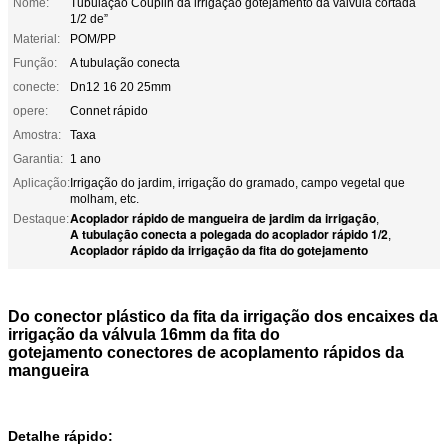
Nome:
Tubulação Couplin da irrigação gotejamento da válvula cortada
1/2 de”
Material:
POM/PP
Função:
A tubulação conecta
conecte:
Dn12 16 20 25mm
opere:
Connet rápido
Amostra:
Taxa
Garantia:
1 ano
Aplicação:
Irrigação do jardim, irrigação do gramado, campo vegetal que
molham, etc.
Acoplador rápido de mangueira de jardim da irrigação
Destaque:
,
A tubulação conecta a polegada do acoplador rápido 1/2
,
Acoplador rápido da irrigação da fita do gotejamento
Do conector plástico da fita da irrigação dos encaixes da
irrigação da válvula 16mm da fita do
gotejamento conectores de acoplamento rápidos da
mangueira
Detalhe rápido: