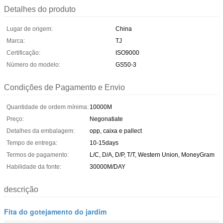
Detalhes do produto
Lugar de origem:
China
Marca:
TJ
Certificação:
ISO9000
Número do modelo:
GS50-3
Condições de Pagamento e Envio
Quantidade de ordem mínima:
10000M
Preço:
Negonatiate
Detalhes da embalagem:
opp, caixa e pallect
Tempo de entrega:
10-15days
Termos de pagamento:
L/C, D/A, D/P, T/T, Western Union, MoneyGram
Habilidade da fonte:
30000M/DAY
descrição
Fita do gotejamento do jardim