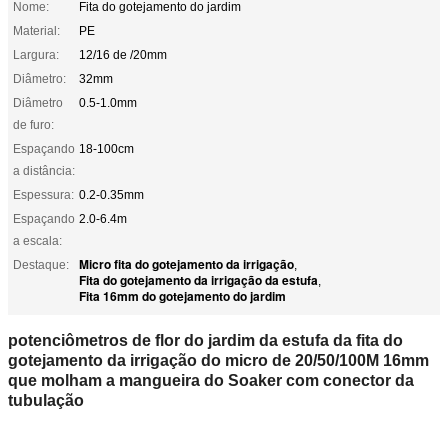
Nome:
Fita do gotejamento do jardim
Material:
PE
Largura:
12/16 de /20mm
Diâmetro:
32mm
Diâmetro
0.5-1.0mm
de furo:
Espaçando
18-100cm
a distância:
Espessura:
0.2-0.35mm
Espaçando
2.0-6.4m
a escala:
Micro fita do gotejamento da irrigação
Destaque:
,
Fita do gotejamento da irrigação da estufa
,
Fita 16mm do gotejamento do jardim
potenciômetros de flor do jardim da estufa da fita do
gotejamento da irrigação do micro de 20/50/100M 16mm
que molham a mangueira do Soaker com conector da
tubulação