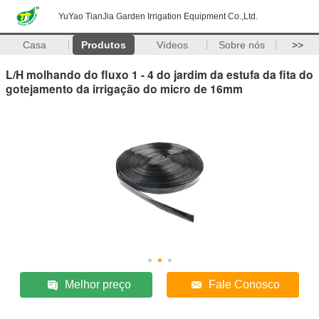
YuYao TianJia Garden Irrigation Equipment Co.,Ltd.
Casa
Produtos
Vídeos
Sobre nós
>>
L/H molhando do fluxo 1 - 4 do jardim da estufa da fita do
gotejamento da irrigação do micro de 16mm
Melhor preço
Fale Conosco