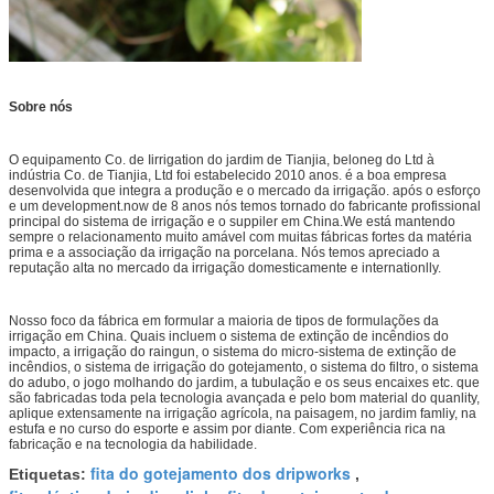
Sobre nós
O equipamento Co. de Iirrigation do jardim de Tianjia, beloneg do Ltd à
indústria Co. de Tianjia, Ltd foi estabelecido 2010 anos. é a boa empresa
desenvolvida que integra a produção e o mercado da irrigação. após o esforço
e um development.now de 8 anos nós temos tornado do fabricante profissional
principal do sistema de irrigação e o suppiler em China.We está mantendo
sempre o relacionamento muito amável com muitas fábricas fortes da matéria
prima e a associação da irrigação na porcelana. Nós temos apreciado a
reputação alta no mercado da irrigação domesticamente e internationlly.
Nosso foco da fábrica em formular a maioria de tipos de formulações da
irrigação em China. Quais incluem o sistema de extinção de incêndios do
impacto, a irrigação do raingun, o sistema do micro-sistema de extinção de
incêndios, o sistema de irrigação do gotejamento, o sistema do filtro, o sistema
do adubo, o jogo molhando do jardim, a tubulação e os seus encaixes etc. que
são fabricadas toda pela tecnologia avançada e pelo bom material do quanlity,
aplique extensamente na irrigação agrícola, na paisagem, no jardim famliy, na
estufa e no curso do esporte e assim por diante. Com experiência rica na
fabricação e na tecnologia da habilidade.
fita do gotejamento dos dripworks
Etiquetas:
,