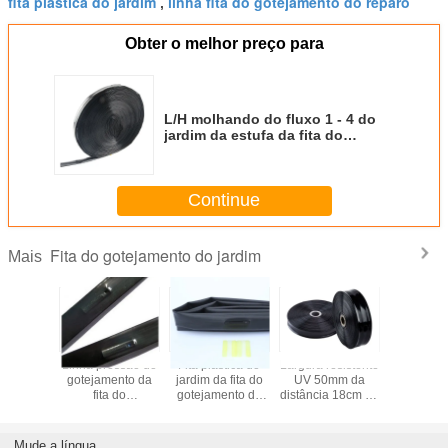
fita plástica do jardim
linha fita do gotejamento do reparo
,
Obter o melhor preço para
L/H molhando do fluxo 1 - 4 do
jardim da estufa da fita do
gotejamento da irrigação do
micro de 16mm
Continue
Fita do gotejamento do jardim
Mais
ta 6" do
Linha pressão do
Fita plástica do
Largura resistente
10 / UV d
ento do
gotejamento da
jardim da fita do
UV 50mm da
química da
 do PE
fita do
gotejamento do
distância 18cm do
irrigaç
ando a
gotejamento do
jardim da
afastamento da
gotejame
ção do
jardim do PE de
agricultura baixa
mangueira do
agricult
or da
Dn16MM de
pressão de 0.85-
sistema de
15/20/30c
Mude a língua