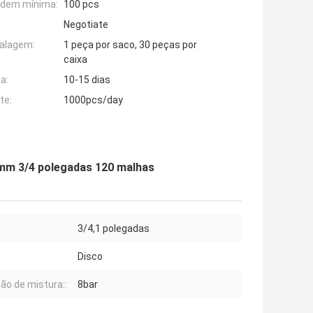
rdem mínima:
100 pcs
Negotiate
alagem:
1 peça por saco, 30 peças por
caixa
a:
10-15 dias
te:
1000pcs/day
5 mm 3/4 polegadas 120 malhas
3/4,1 polegadas
Disco
ão de mistura::
8bar