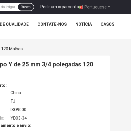
Pedir um orçamento
|
Portuguese
Busca
DE QUALIDADE
CONTATE-NOS
NOTÍCIA
CASOS
s 120 Malhas
 tipo Y de 25 mm 3/4 polegadas 120
uto:
China
TJ
ISO9000
o:
YD03-34
amento e Envio: