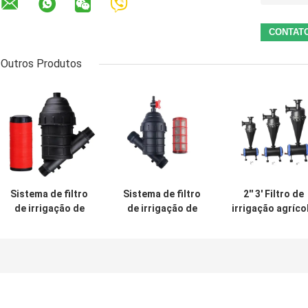
Outros Produtos
Sistema de filtro
Sistema de filtro
2'' 3' Filtro de
de irrigação de
de irrigação de
irrigação agríco
disco Y 120 Filtro
tela de
Filtro de areia
de irrigação de
jardim/agricultura
centrífuga Flux
malha 1-1/4" 1-
Filtro de irrigação
30m3/H 50m3/
1/2' 2'
1,5" 2'