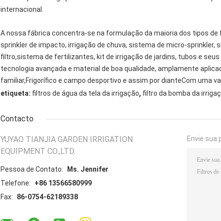
internacional.
A nossa fábrica concentra-se na formulação da maioria dos tipos de 
sprinkler de impacto, irrigação de chuva, sistema de micro-sprinkler,
filtro,sistema de fertilizantes, kit de irrigação de jardins, tubos e se
tecnologia avançada e material de boa qualidade, amplamente aplicados
familiar,Frigorífico e campo desportivo e assim por dianteCom uma va
,
etiqueta:
filtros de água da tela da irrigação
filtro da bomba da irriga
Contacto
YUYAO TIANJIA GARDEN IRRIGATION
Envie sua 
EQUIPMENT CO.,LTD.
Pessoa de Contato:
Ms. Jennifer
Telefone:
+86 13566580999
Fax:
86-0754-62189338