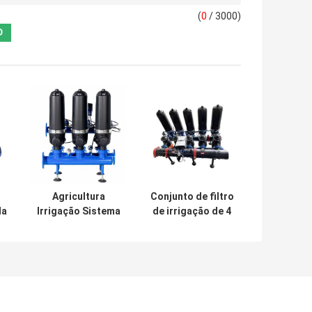
(
0
/ 3000)
Agricultura
Conjunto de filtro
la
Irrigação Sistema
de irrigação de 4
automático de
polegadas com
o
filtragem a disco
disco super
H
com filtragem a
automático de
disco 2"
auto-limpeza
5pcs por conjunto