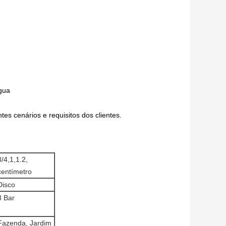
água
tes cenários e requisitos dos clientes.
3/4,1,1.2,
centímetro
Disco
8 Bar
Fazenda, Jardim