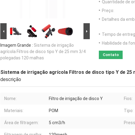
Quantidade de o
Preço:
Detalhes da emb
Tempo de entreg
Habilidade da fon
Imagem Grande :
Sistema de irrigação
agrícola Filtros de disco tipo Y de 25 mm 3/4
Contato
polegadas 120 malhas
Sistema de irrigação agrícola Filtros de disco tipo Y de 2
descrição
Nome:
Filtro de irrigação de disco Y
Fios:
Materiais:
POM
Tipo:
Área de filtragem:
5 cm3/h
Press
Filtragem de malha:
120mesh