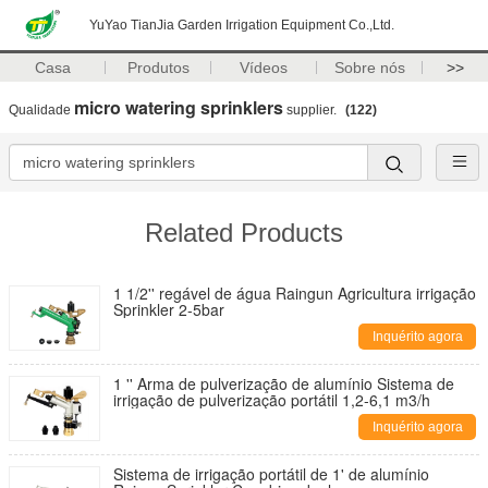
YuYao TianJia Garden Irrigation Equipment Co.,Ltd.
Casa
Produtos
Vídeos
Sobre nós
>>
micro watering sprinklers
Qualidade
supplier.
(122)
Related Products
1 1/2'' regável de água Raingun Agricultura irrigação
Sprinkler 2-5bar
Inquérito agora
1 '' Arma de pulverização de alumínio Sistema de
irrigação de pulverização portátil 1,2-6,1 m3/h
Inquérito agora
Sistema de irrigação portátil de 1' de alumínio