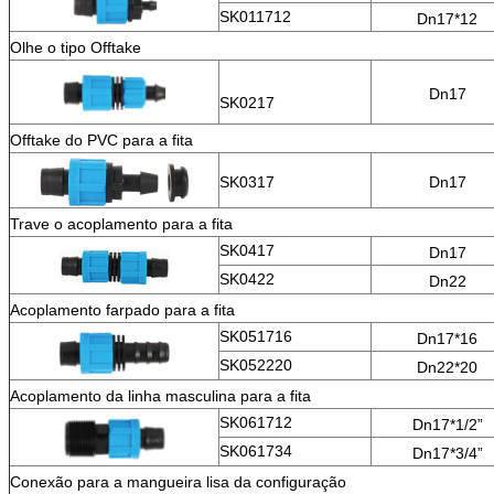
SK011712
Dn17*12
Olhe o tipo Offtake
Dn17
SK0217
Offtake do PVC para a fita
SK0317
Dn17
Trave o acoplamento para a fita
SK0417
Dn17
SK0422
Dn22
Acoplamento farpado para a fita
SK051716
Dn17*16
SK052220
Dn22*20
Acoplamento da linha masculina para a fita
SK061712
Dn17*1/2”
SK061734
Dn17*3/4”
Conexão para a mangueira lisa da configuração