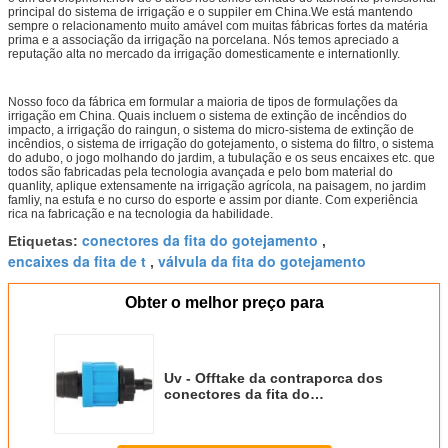
principal do sistema de irrigação e o suppiler em China.We está mantendo
sempre o relacionamento muito amável com muitas fábricas fortes da matéria
prima e a associação da irrigação na porcelana. Nós temos apreciado a
reputação alta no mercado da irrigação domesticamente e internationlly.
Nosso foco da fábrica em formular a maioria de tipos de formulações da
irrigação em China. Quais incluem o sistema de extinção de incêndios do
impacto, a irrigação do raingun, o sistema do micro-sistema de extinção de
incêndios, o sistema de irrigação do gotejamento, o sistema do filtro, o sistema
do adubo, o jogo molhando do jardim, a tubulação e os seus encaixes etc. que
todos são fabricadas pela tecnologia avançada e pelo bom material do
quanlity, aplique extensamente na irrigação agrícola, na paisagem, no jardim
famliy, na estufa e no curso do esporte e assim por diante. Com experiência
rica na fabricação e na tecnologia da habilidade.
conectores da fita do gotejamento
Etiquetas:
,
encaixes da fita de t
válvula da fita do gotejamento
,
Obter o melhor preço para
Uv - Offtake da contraporca dos
conectores da fita do
gotejamento da resistência que
cabe Dn17 ×6