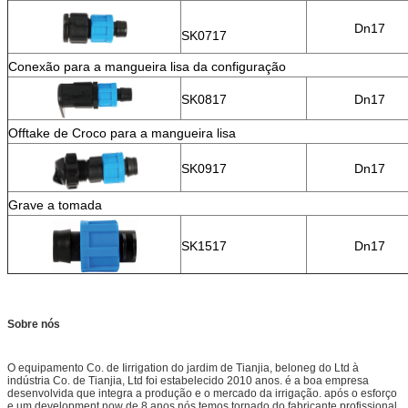
Dn17
SK0717
Conexão para a mangueira lisa da configuração
SK0817
Dn17
Offtake de Croco para a mangueira lisa
SK0917
Dn17
Grave a tomada
SK1517
Dn17
Sobre nós
O equipamento Co. de Iirrigation do jardim de Tianjia, beloneg do Ltd à
indústria Co. de Tianjia, Ltd foi estabelecido 2010 anos. é a boa empresa
desenvolvida que integra a produção e o mercado da irrigação. após o esforço
e um development.now de 8 anos nós temos tornado do fabricante profissional