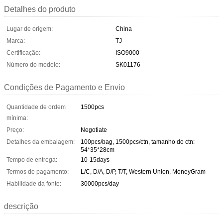
Detalhes do produto
Lugar de origem:
China
Marca:
TJ
Certificação:
ISO9000
Número do modelo:
SK01176
Condições de Pagamento e Envio
Quantidade de ordem
1500pcs
mínima:
Preço:
Negotiate
Detalhes da embalagem:
100pcs/bag, 1500pcs/ctn, tamanho do ctn:
54*35*28cm
Tempo de entrega:
10-15days
Termos de pagamento:
L/C, D/A, D/P, T/T, Western Union, MoneyGram
Habilidade da fonte:
30000pcs/day
descrição