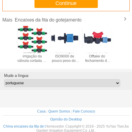
Continue
Encaixes da fita do gotejamento
Mais
ulação
encaixe da
Certificação
Válvula UV do
A tubul
cta a
irrigação da
ISO9000 de
Offtake do
conect
ada da
válvula cortada do
pouco peso dos
fechamento da
polega
 cortada
acoplamento da
encaixes da fita
proteção da
acoplador
rrigação
tubulação da
do gotejamento
válvula reusável
1/2 de v
aixes da
irrigação
dos sistemas
da água de
cortad
Mude a língua
a do
gotejamento de
molhando
irrigação para a
irrigaçã
amento
1/2 de”
fita do
encaixes 
gotejamento
do gotej
Casa
|
Quem Somos
|
Fale Conosco
Opinião do Desktop
China encaixes da fita de t
fornecedor. Copyright © 2019 - 2025 YuYao TianJia
Garden Irrigation Equipment Co.,Ltd..