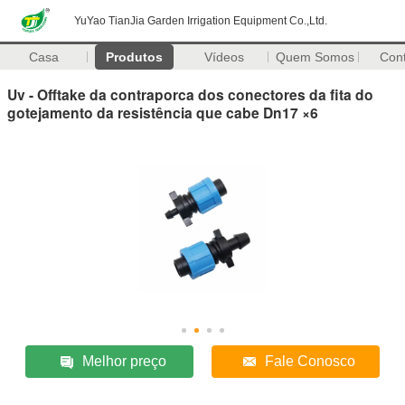
YuYao TianJia Garden Irrigation Equipment Co.,Ltd.
Casa
Produtos
Vídeos
Quem Somos
Con
Uv - Offtake da contraporca dos conectores da fita do
gotejamento da resistência que cabe Dn17 ×6
Melhor preço
Fale Conosco