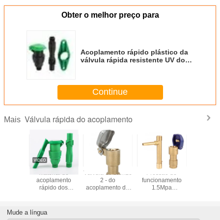
Obter o melhor preço para
Acoplamento rápido plástico da
válvula rápida resistente UV do
acoplamento para a tubulação
plástica
Continue
Válvula rápida do acoplamento
Mais
enta de
Material de
Válvula de bronze
Pressão de
1" conex
ze da
acoplamento
2 - do
funcionamento
bronze 
ção da
rápido dos
acoplamento da
1.5Mpa
da linha f
la do
conectores
liberação rápida
antienvelhecimento
sistem
r rápido
rápidos plásticos
de 1 polegada
da irrigação de
irrigaç
/4 de
resistentes UV
barra 8,8 para a
bronze durável do
acoplador
Mude a língua
a para a
POM da
irrigação da
acoplador rápido