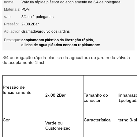
nome:
Válvula rápida plástica do acoplamento de 3/4 de polegada
Materiais:
POM
szie:
3/4 ou 1 polegadas
Pressão:
2-.08.2Bar
Apliaction:
Gramado/arquivo dos jardins
acoplamento plástico da liberação rápida
Destaque:
,
a linha de água plástica conecta rapidamente
3/4 ou irrigação rápida plástica da agricultura do jardim da válvula
do acoplamento 1Inch
Pressão de
funcionamento
2-.08.2Bar
Tamanho do
linhamasc
conector
1
polegad
Cor
Característica
terno 3-p
Verde ou
Customeized