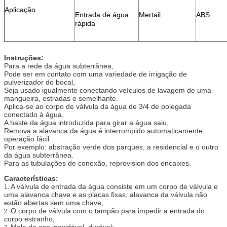
Aplicação
Entrada de água
Mertail
ABS
rápida
Instruções:
Para a rede da água subterrânea,
Pode ser em contato com uma variedade de irrigação de
pulverizador do bocal,
Seja usado igualmente conectando veículos de lavagem de uma
mangueira, estradas e semelhante.
Aplica-se ao corpo de válvula da água de 3/4 de polegada
conectado à água,
A haste da água introduzida para girar a água saiu,
Remova a alavanca da água é interrompido automaticamente,
operação fácil.
Por exemplo: abstração verde dos parques, a residencial e o outro
da água subterrânea.
Para as tubulações de conexão, reprovision dos encaixes.
Características:
A válvula de entrada da água consiste em um corpo de válvula e
1.
uma alavanca chave e as placas fixas, alavanca da válvula não
estão abertas sem uma chave;
O corpo de válvula com o tampão para impedir a entrada do
2.
corpo estranho;
Mola de aço inoxidável, durável;