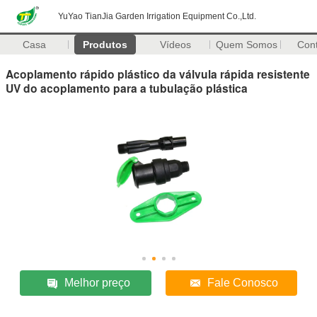
YuYao TianJia Garden Irrigation Equipment Co.,Ltd.
Casa
Produtos
Vídeos
Quem Somos
Con
Acoplamento rápido plástico da válvula rápida resistente
UV do acoplamento para a tubulação plástica
Melhor preço
Fale Conosco