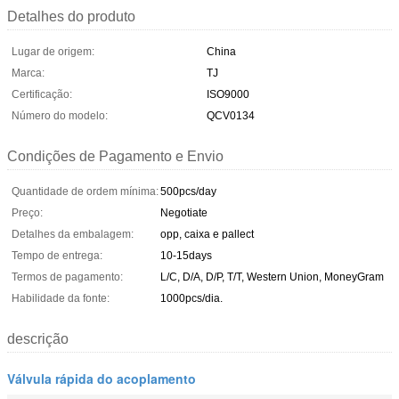
Detalhes do produto
Lugar de origem:
China
Marca:
TJ
Certificação:
ISO9000
Número do modelo:
QCV0134
Condições de Pagamento e Envio
Quantidade de ordem mínima:
500pcs/day
Preço:
Negotiate
Detalhes da embalagem:
opp, caixa e pallect
Tempo de entrega:
10-15days
Termos de pagamento:
L/C, D/A, D/P, T/T, Western Union, MoneyGram
Habilidade da fonte:
1000pcs/dia.
descrição
Válvula rápida do acoplamento