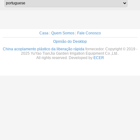
rda
tubulação
agricultura
Casa
|
Quem Somos
|
Fale Conosco
Opinião do Desktop
China acoplamento plástico da liberação rápida
fornecedor. Copyright © 2019 -
2025 YuYao TianJia Garden Irrigation Equipment Co.,Ltd..
All rights reserved. Developed by
ECER