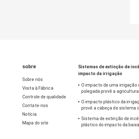
sobre
Sistemas de extinção de inc
impacto da irrigação
Sobre nós
O impacto de uma irrigação 
Visita à Fábrica
polegada provê a agricultur
Controle de qualidade
de um impacto de 360 graus
O impacto plástico da irriga
Contate-nos
provê a cabeça de sistema 
Notícia
de incêndios do impulso da a
Sistema de extinção de incê
Mapa do site
plástico do impacto da baix
sistema de extinção de incê
impulso da agricultura 3/4 