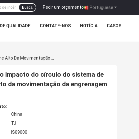
Pedir um orçamento
|
Portuguese
Busca
DE QUALIDADE
CONTATE-NOS
NOTÍCIA
CASOS
1 Sistema De Extinção De Incêndios Completo Do Impacto Do Círculo Do Sistema De Extinção De Incêndios Do Impacto Do Volume Alto Da Movimentação Da Engrenagem De 1/5 De Polegada
o impacto do círculo do sistema de
alto da movimentação da engrenagem
uto:
China
TJ
IS09000