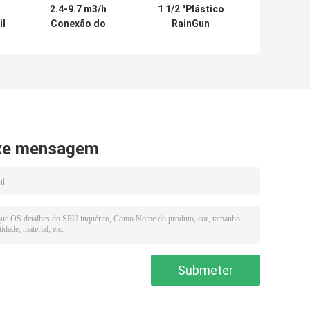
2.4-9.7 m3/h
1 1/2 "Plástico
il
Conexão do
RainGun
o
sistema de
Sprinklers
r
irrigação de
Sistema de
o
chuva de plástico,
irrigação mina de
tamanho 1"
carvão 5,1-
24,8m3/h
xe mensagem