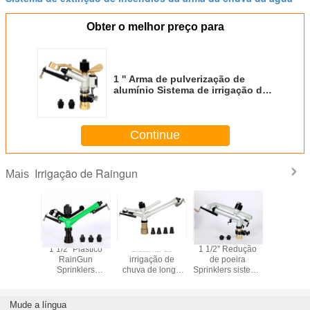
Obter o melhor preço para
1 '' Arma de pulverização de
alumínio Sistema de irrigação de
pulverização portátil 1,2-6,1 m3/h
Continue
Irrigação de Raingun
Mais
7 m3/h
1 1/2 "Plástico
Sistema de
1 1/2'' Redução
1 1/2'' re
ão do
RainGun
irrigação de
de poeira
água Ra
ma de
Sprinklers
chuva de longa
Sprinklers sistema
Agricul
ção de
Sistema de
distância
de irrigação mina
irrigação S
plástico,
irrigação mina de
(Raingun
de carvão 18-
2-5b
ho 1"
carvão 5,1-
Sprinklers)
36.5m
Mude a língua