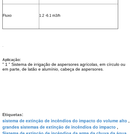
Fluxo
1.2 -6.1 m3/h
.
Aplicação
:
" 1 " Sistema de irrigação de aspersores agrícolas, em círculo ou
em parte, de latão e alumínio, cabeça de aspersores.
Etiquetas:
sistema de extinção de incêndios do impacto do volume alto
,
grandes sistemas de extinção de incêndios do impacto
,
Sistema de extinção de incêndios da arma da chuva da água