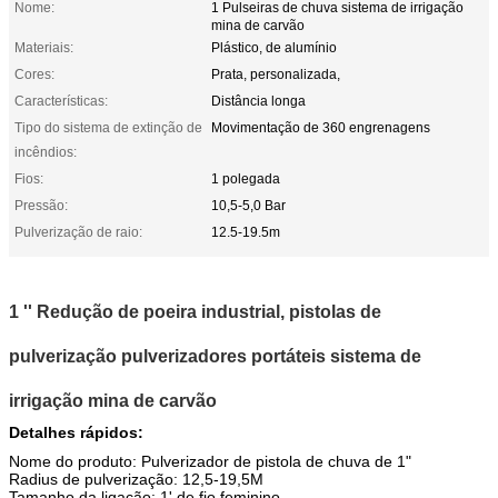
Nome:
1 Pulseiras de chuva sistema de irrigação
mina de carvão
Materiais:
Plástico, de alumínio
Cores:
Prata, personalizada,
Características:
Distância longa
Tipo do sistema de extinção de
Movimentação de 360 engrenagens
incêndios:
Fios:
1 polegada
Pressão:
10,5-5,0 Bar
Pulverização de raio:
12.5-19.5m
1 '' Redução de poeira industrial, pistolas de
pulverização pulverizadores portáteis sistema de
irrigação mina de carvão
Detalhes rápidos:
Nome do produto: Pulverizador de pistola de chuva de 1"
Radius de pulverização: 12,5-19,5M
Tamanho da ligação: 1' de fio feminino