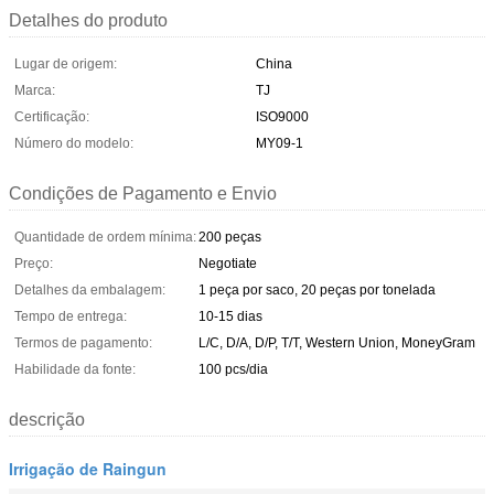
Detalhes do produto
Lugar de origem:
China
Marca:
TJ
Certificação:
ISO9000
Número do modelo:
MY09-1
Condições de Pagamento e Envio
Quantidade de ordem mínima:
200 peças
Preço:
Negotiate
Detalhes da embalagem:
1 peça por saco, 20 peças por tonelada
Tempo de entrega:
10-15 dias
Termos de pagamento:
L/C, D/A, D/P, T/T, Western Union, MoneyGram
Habilidade da fonte:
100 pcs/dia
descrição
Irrigação de Raingun