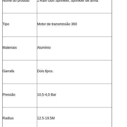
Nome do produto
1'Rain Gun Sprinkler, Sprinkler de arma
Tipo
Motor de transmissão 360
Materiais
Alumínio
Garrafa
Dois tipos.
Pressão
10,5-4,0 Bar
Radius
12.5-19.5M