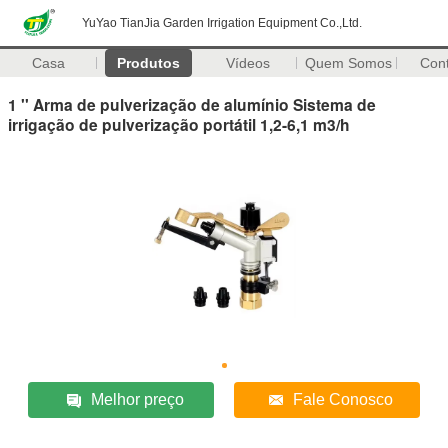
YuYao TianJia Garden Irrigation Equipment Co.,Ltd.
Casa
Produtos
Vídeos
Quem Somos
Con
1 '' Arma de pulverização de alumínio Sistema de
irrigação de pulverização portátil 1,2-6,1 m3/h
Melhor preço
Fale Conosco