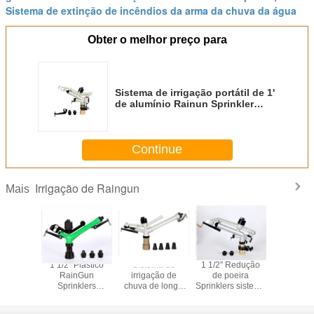
Sistema de extinção de incêndios da arma da chuva da água
Obter o melhor preço para
Sistema de irrigação portátil de 1'
de alumínio Rainun Sprinkler
Com bico duplo
Continue
Irrigação de Raingun
Mais
7 m3/h
1 1/2 "Plástico
Sistema de
1 1/2'' Redução
1 1/2'' re
ão do
RainGun
irrigação de
de poeira
água Ra
ma de
Sprinklers
chuva de longa
Sprinklers sistema
Agricul
ção de
Sistema de
distância
de irrigação mina
irrigação S
plástico,
irrigação mina de
(Raingun
de carvão 18-
2-5b