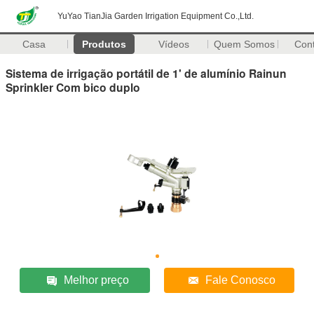
YuYao TianJia Garden Irrigation Equipment Co.,Ltd.
Casa
Produtos
Vídeos
Quem Somos
Con
Sistema de irrigação portátil de 1' de alumínio Rainun
Sprinkler Com bico duplo
Melhor preço
Fale Conosco