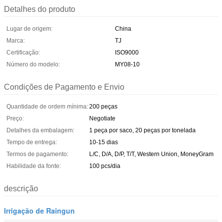
Detalhes do produto
Lugar de origem:
China
Marca:
TJ
Certificação:
ISO9000
Número do modelo:
MY08-10
Condições de Pagamento e Envio
Quantidade de ordem mínima:
200 peças
Preço:
Negotiate
Detalhes da embalagem:
1 peça por saco, 20 peças por tonelada
Tempo de entrega:
10-15 dias
Termos de pagamento:
L/C, D/A, D/P, T/T, Western Union, MoneyGram
Habilidade da fonte:
100 pcs/dia
descrição
Irrigação de Raingun