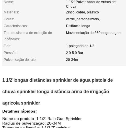
Nome:
1 1/2" Pulverizador de Armas de
Chuva
Materiais:
Zinco, cobre, plástico
Cores:
verde, personalizado,
Características:
Distância longa
Tipo do sistema de extinção de
Movimentação de 360 engrenagens
incêndios:
Fios:
1 polegada de 1/2
Pressão:
2.0-5.0 Bar
Pulverização de raio:
20-34m
1 1/2'longas distâncias sprinkler de água pistola de
chuva sprinkler longa distância arma de irrigação
agrícola sprinkler
Detalhes rápidos:
Nome do produto: 1 1/2' Rain Gun Sprinkler
Radius de pulverização: 20-34M
Tamanho da ligação: 1 1/2 "Feminino