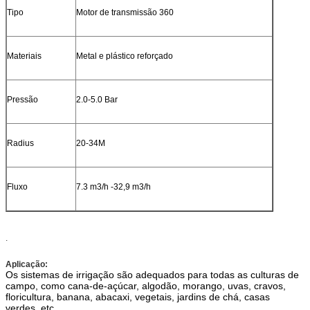
Tipo
Motor de transmissão 360
Materiais
Metal e plástico reforçado
Pressão
2.0-5.0 Bar
Radius
20-34M
Fluxo
7.3 m3/h -32,9 m3/h
.
Aplicação
:
Os sistemas de irrigação são adequados para todas as culturas de
campo, como cana-de-açúcar, algodão, morango, uvas, cravos,
floricultura, banana, abacaxi, vegetais, jardins de chá, casas
verdes, etc.