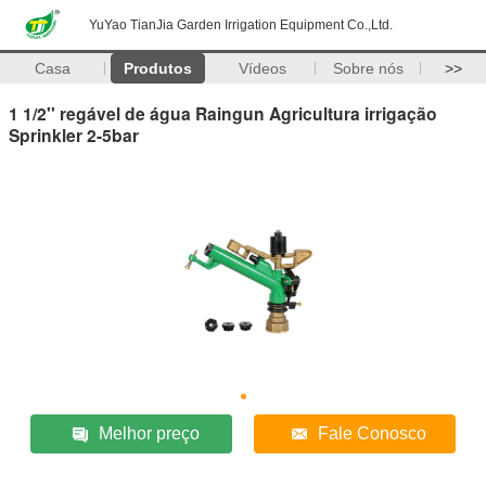
YuYao TianJia Garden Irrigation Equipment Co.,Ltd.
Casa
Produtos
Vídeos
Sobre nós
>>
1 1/2'' regável de água Raingun Agricultura irrigação
Sprinkler 2-5bar
Melhor preço
Fale Conosco