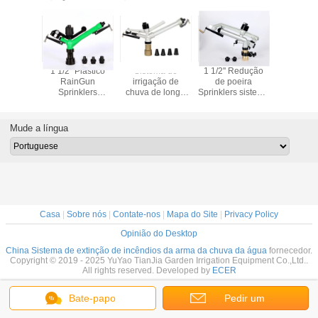
7 m3/h
1 1/2 "Plástico
Sistema de
1 1/2'' Redução
1 '' Ar
ão do
RainGun
irrigação de
de poeira
pulveriza
ma de
Sprinklers
chuva de longa
Sprinklers sistema
alumínio 
ção de
Sistema de
distância
de irrigação mina
de irriga
plástico,
irrigação mina de
(Raingun
de carvão 18-
pulveri
ho 1"
carvão 5,1-
Sprinklers)
36.5m
portátil 
Mude a língua
24,8m3/h
Conexão da mina
m3/
de carvão
Tamanho: 2'
Casa
|
Sobre nós
|
Contate-nos
|
Mapa do Site
|
Privacy Policy
Opinião do Desktop
China Sistema de extinção de incêndios da arma da chuva da água
fornecedor.
Copyright © 2019 - 2025 YuYao TianJia Garden Irrigation Equipment Co.,Ltd..
All rights reserved. Developed by
ECER
Bate-papo
Pedir um