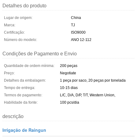
Detalhes do produto
Lugar de origem:
China
Marca:
TJ
Certificação:
ISO9000
Número do modelo:
ANO 12-112
Condições de Pagamento e Envio
Quantidade de ordem mínima:
200 peças
Preço:
Negotiate
Detalhes da embalagem:
1 peça por saco, 20 peças por tonelada
Tempo de entrega:
10-15 dias
Termos de pagamento:
L/C, D/A, D/P, T/T, Western Union,
Habilidade da fonte:
100 pcs/dia
descrição
Irrigação de Raingun