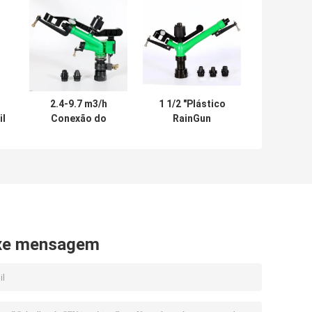
2.4-9.7 m3/h
1 1/2 "Plástico
il
Conexão do
RainGun
o
sistema de
Sprinklers
r
irrigação de
Sistema de
o
chuva de plástico,
irrigação mina de
tamanho 1"
carvão 5,1-
24,8m3/h
xe mensagem