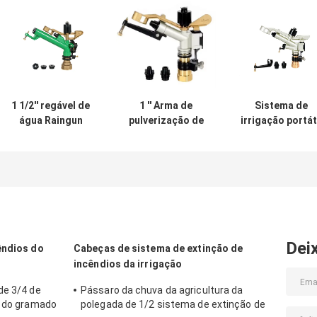
1 1/2'' regável de
1 '' Arma de
Sistema de
água Raingun
pulverização de
irrigação portát
Agricultura
alumínio Sistema
de 1' de alumíni
irrigação
de irrigação de
Rainun Sprinkle
Sprinkler 2-5bar
pulverização
Com bico dupl
portátil 1,2-6,1
m3/h
Dei
êndios do
Cabeças de sistema de extinção de
incêndios da irrigação
de 3/4 de
Pássaro da chuva da agricultura da
a do gramado
polegada de 1/2 sistema de extinção de