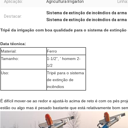
Aplicação:
Agricultura Irrigaiton
Linha:
Sistema de extinção de incêndios da arma 
Destacar:
Sistema de extinção de incêndios da arma
Tripé da irrigação com boa qualidade para o sistema de extinçã
Data técnica:
Material
:
Ferro
Tamanho:
1-1/2”, ' homem 2-
1/2
Uso:
Tripé para o sistema
de extinção de
incêndios
É difícil mover-se ao redor e ajustá-lo acima de reto é com os pés p
estão ou algo mas é pesado bastante que está relativamente bom sem