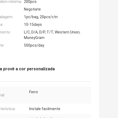
rdem mínima:
200pcs
Negotiate
alagem:
1pc/bag, 20pcs/ctn
a:
10-15days
mento:
L/C, D/A, D/P, T/T, Western Union,
MoneyGram
te:
500pcs/day
ra provê a cor personalizada
Ferro
ial:
terística:
Instale facilmente