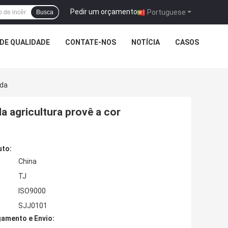
Pedir um orçamento
|
Portuguese
Busca
DE QUALIDADE
CONTATE-NOS
NOTÍCIA
CASOS
ada
a agricultura provê a cor
uto:
China
TJ
ISO9000
SJJ0101
amento e Envio: